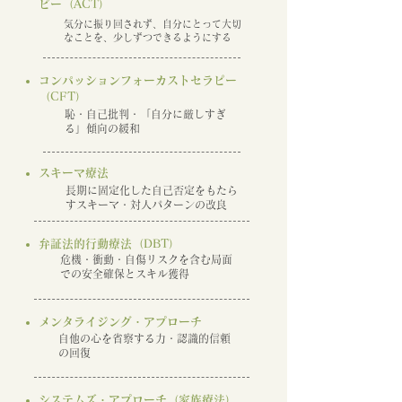
ピー（ACT）
気分に振り回されず、自分にとって大切
なことを、少しずつできるようにする
コンパッションフォーカストセラピー
（CFT）
恥・自己批判・「自分に厳しすぎ
る」傾向の緩和
スキーマ療法
長期に固定化した自己否定をもたら
すスキーマ・対人パターンの改良
弁証法的行動療法（DBT）
危機・衝動・自傷リスクを含む局面
での安全確保とスキル獲得
メンタライジング・アプローチ
自他の心を省察する力・認識的信頼
の回復
システムズ・アプローチ（家族療法）