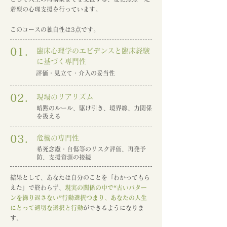
着型の心理支援を行っています。
​
このコースの独自性は3点です。
01.
臨床心理学のエビデンスと臨床経験
に基づく専門性
評価・見立て・介入の妥当性
02.
現場のリアリズム
暗黙のルール、駆け引き、境界線、力関係
を扱える
03.
危機の専門性
希死念慮・自傷等のリスク評価、再発予
防、支援資源の接続
結果として、あなたは自分のことを「わかってもら
えた」で終わらず、
現実の関係の中で“古いパター
ンを繰り返さない”行動選択つまり、あなたの人生
にとって適切な選択と行動
ができるようになりま
す。