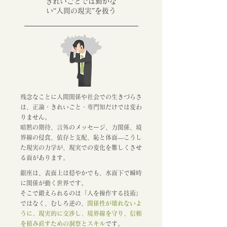
きれいごとでは動かな
い“人間の現実”を扱う
残念なことに人間関係や社会での生きづらさ
は、正論・きれいごと・専門知だけでは変わ
りません。
暗黙の期待、言外のメッセージ、力関係、境
界線の侵食、依存と支配、恥と体面―こうし
た現実の力学が、現実での変化を難しくさせ
る面があります。
銀座は、表面上は穏やかでも、水面下で瞬時
に関係が動く世界です。
そこで鍛えられるのは「人を操作する技術」
ではなく、むしろ逆の、
関係性が壊れないよ
うに、現実的に交渉し、境界線を守り、信頼
を積み直すための洞察とスキル
です。