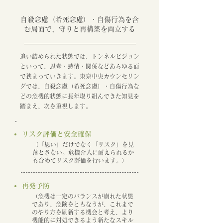
自殺念慮（希死念慮）・自傷行為を含
む局面で、守りと再構築を両立する
追い詰められた状態では、トンネルビジョン
といって、思考・感情・関係などあらゆる面
で狭まっていきます。東京中央カウンセリン
グでは、自殺念慮（希死念慮）・自傷行為な
どの危機的状態に長年取り組んできた知見を
踏まえ、次を重視します。
リスク評価と安全確保
（「思い」だけでなく「リスク」を見
落とさない。危機介入に耐えられるか
も含めてリスク評価を行います。）
再発予防
（危機は一定のバランスが崩れた状態
であり、危険をともなうが、これまで
のやり方を刷新する機会と考え、より
機能的に対処できるよう新たなスキル