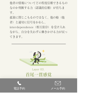
他者の情報についてどの程度信頼できるもの
なのか判断する力（認識的信頼）が育ちま
す。
孤独に閉じこもるのではなく、他の船（他
者）と適切に信号をかわし、
interdependence（相互依存）を受け入れ
ながら、自分を失わずに働きかける力が戻っ
てきます。
Layer 03.
首尾一貫感覚
たとえネガティブな出来事に直面しても、置
電話予約
メール予約
かれている状況を理解し、自分や他者の力を
借りながら対処し、自分の人生に意味を見い
だしながら、自分らしく生きていく力が育ち
ます。