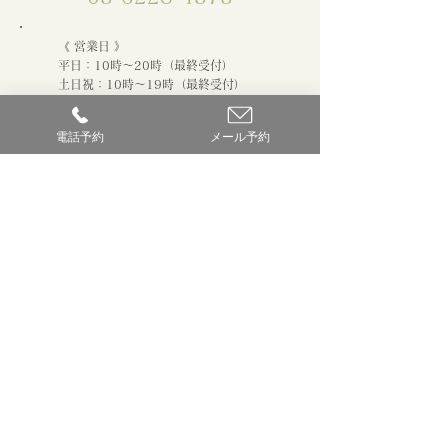
《 営業日 》
平日：10時〜20時（最終受付）
土日祝：10時〜19時（最終受付）
定休日：月曜日
電話予約
メール予約
コースと料金について
東京中央カウンセリングについて
カウンセラー紹介
​Q＆A
お客様の声
アクセス