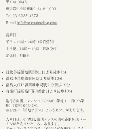
〒104-0045
東京都中央区築地2-14-6-1003
Tel.03-6228-4373
E-mail.
info@tc-counseling.com
営業日
平日：10時〜20時（最終受付）
土日祝：10時〜19時（最終受付）
定休日：月曜日
日比谷線築地駅2番出口より徒歩1分
都営浅草線東銀座駅より徒歩10分
都営大江戸線築地市場駅より徒歩10分
有楽町線新富町駅4番出口より徒歩10分
進行方向側、マンションCAMEL築地Ⅰ（旧LXS築
地）10階1003号室。
※1/2Fに「築地テラス」というカフェがあります。
入り口は、小学校と築地テラスの間の路地を10メー
トルほど入ったところにあります。
オートロックですので、1003号室を呼び出してく