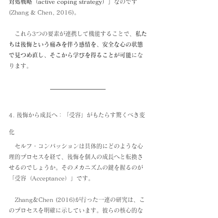
対処戦略（active coping strategy）」
なのです
(Zhang & Chen, 2016)。
　これら3つの要素が連携して機能することで、
私た
ちは後悔という痛みを伴う感情を、安全な心の状態
で見つめ直し、そこから学びを得ることが可能
にな
ります。
4. 後悔から成長へ：「受容」がもたらす驚くべき変
化　
　セルフ・コンパッションは具体的にどのような心
理的プロセスを経て、後悔を個人の成長へと転換さ
せるのでしょうか。そのメカニズムの鍵を握るのが
「受容（Acceptance）」です。
　Zhang＆Chen (2016)が行った一連の研究は、こ
のプロセスを明確に示しています。彼らの核心的な