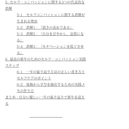
5. セルフ・コンパッションに関する3つの代表的な
誤解
5-1　セルフコンパッションに関する誤解が
生まれる理由
5-2　誤解1：「弱さの表れである」
5-3　誤解2：「自分を甘やかし、怠惰にな
る」
5-4　誤解3：「モチベーションを低下させ
る」
6. 最高の新年のためのセルフ・コンパッション実践
ステップ
6-1　一年の振り返り方法の正しい書き方と
セルフケアのポイント
6-2　後悔から学びを抽出するための実践メ
モの作り方
まとめ：自分に優しい一年の振り返りで新年を迎え
る