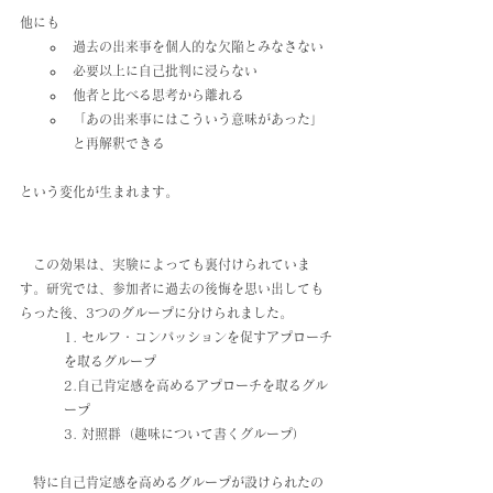
他にも
過去の出来事を個人的な欠陥とみなさない
必要以上に自己批判に浸らない
他者と比べる思考から離れる
「あの出来事にはこういう意味があった」
と再解釈できる
という変化が生まれます。
　この効果は、実験によっても裏付けられていま
す。研究では、参加者に過去の後悔を思い出しても
らった後、3つのグループに分けられました。
1. セルフ・コンパッションを促すアプローチ
を取るグループ
2.自己肯定感を高めるアプローチを取るグル
ープ
3. 対照群（趣味について書くグループ）
　特に自己肯定感を高めるグループが設けられたの