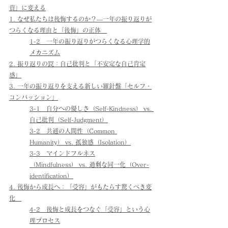
資」に変える
1. なぜ私たちは後悔するのか？―一年の振り返りが
つらくなる理由と「後悔」の正体　
1-2　一年の振り返りがつらくなる心理学的
メカニズム
2. 振り返りの罠：自己批判と「不安定な自己肯定
感」
3. 一年の振り返りを支える新しい羅針盤「セルフ・
コンパッション」
3-1　自分への優しさ（Self-Kindness） vs. 
自己批判（Self-Judgment）
3-2　共通の人間性（Common 
Humanity） vs. 孤独感（Isolation）
3-3　マインドフルネス
（Mindfulness） vs. 過剰な同一化（Over-
identification）
4. 後悔から成長へ：「受容」がもたらす驚くべき変
化　
4-2　後悔と成長をつなぐ「受容」という心
理プロセス