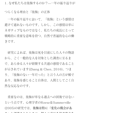
1. なぜ私たちは後悔するのか？―一年の振り返りが
つらくなる理由と「後悔」の正体
　一年の振り返りにおいて、「後悔」という感情は
避けて通れないものです。しかし、この感情は単に
ネガティブなものではなく、私たちの成長にとって
戦略的に重要な意味を持つ、自然で普遍的な心の働
きです。
　研究によれば、後悔は死を目前にした人々の物語
から、ごく一般的な人を対象とした調査に至るま
で、あらゆる人々が経験する共通の感情であること
が示されています(Zhang & Chen, 2016)。つま
り、「後悔のない一年だった」と言う人の方が稀で
あり、後悔を感じること自体は、人間としてごく自
然な反応なのです。
　重要なのは、後悔が単なる過去への固執ではない
という点です。心理学者のRoese＆Summerville 
(2005)の研究では、
後悔は特に「変化の機会があ