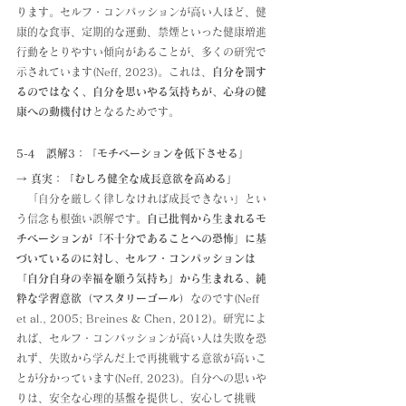
ります。セルフ・コンパッションが高い人ほど、健
康的な食事、定期的な運動、禁煙といった健康増進
行動をとりやすい傾向があることが、多くの研究で
示されています(Neff, 2023)。これは、
自分を罰す
るのではなく、自分を思いやる気持ちが、心身の健
康への動機付け
となるためです。
5-4　誤解3：「モチベーションを低下させる」
→ 真実：「むしろ健全な成長意欲を高める」
　「自分を厳しく律しなければ成長できない」とい
う信念も根強い誤解です。
自己批判から生まれるモ
チベーションが「不十分であることへの恐怖」に基
づいているのに対し、セルフ・コンパッションは
「自分自身の幸福を願う気持ち」から生まれる、純
粋な学習意欲（マスタリーゴール）
なのです(Neff 
et al., 2005; Breines & Chen, 2012)。研究によ
れば、セルフ・コンパッションが高い人は失敗を恐
れず、失敗から学んだ上で再挑戦する意欲が高いこ
とが分かっています(Neff, 2023)。自分への思いや
りは、安全な心理的基盤を提供し、安心して挑戦