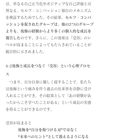
は、単なる自己正当化やポジティブな自己評価とは
異なる、セルフ・コンパッション独自のメカニズム
を検証するためでした。その結果、
セルフ・コンパ
ッションを促されたグループは、他の2つのグループ
よりも、後悔の経験からより多くの個人的な成長を
報告した
のです。さらに、この効果は「受容」のレ
ベルが高まることによってもたらされていることが
統計的に示されました。
4-2後悔と成長をつなぐ「受容」という心理プロセ
ス
　つまり、自分自身に優しく接することで、私たち
は後悔という痛みを伴う過去の出来事を冷静に受け
入れることができ、その結果として「あの経験があ
ったからこそ学べたことがある」という成長の実感
を得ることができるのです。
受容が高まると
後悔を“自分を傷つける刃”ではなく
“未来へのヒント”として扱えるようになる