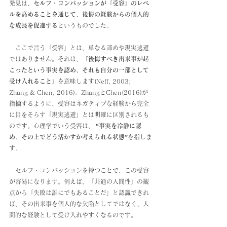
発見は、
セルフ・コンパッションが「受容」のレベ
ルを高めることを通じて、後悔の経験からの個人的
な成長を促進する
というものでした。
　ここで言う「受容」とは、単なる諦めや現実逃避
ではありません。それは、
「後悔すべき出来事が起
こったという事実を認め、それも自分の一部として
受け入れること」
を意味します(Neff, 2003; 
Zhang & Chen, 2016)。ZhangとChen(2016)が
指摘するように、受容はネガティブな経験から完全
に目をそらす「現実逃避」とは明確に区別されるも
のです。心理学でいう受容は、
 “事実を冷静に認
め、その上でどう活かすか考えられる状態”
を指しま
す。
　セルフ・コンパッションを持つことで、この受容
が容易になります。例えば、「共通の人間性」の観
点から「失敗は誰にでもあることだ」と認識できれ
ば、その出来事を個人的な欠陥としてではなく、人
間的な経験として受け入れやすくなるのです。