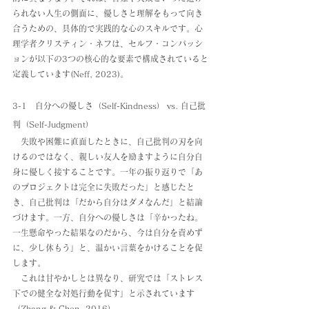
られない人生の側面に、優しさと理解をもって向き
合うための、具体的で実践的な心のスキルです。心
理学者クリスティン・ネフは、セルフ・コンパッシ
ョンが以下の3つの核心的な要素で構成されていると
定義しています(Neff, 2023)。
3-1　自分への優しさ（Self-Kindness） vs. 自己批
判（Self-Judgment）
　失敗や困難に直面したときに、自己批判の刃を向
けるのではなく、親しい友人を励ますように自分自
身に優しく接することです。一年の振り返りで「あ
のプロジェクトは完全に失敗だった」と感じたと
き、自己批判は「だから自分はダメなんだ」と結論
づけます。一方、自分への優しさは「辛かったね。
一生懸命やった結果なのだから、今は自分を責めず
に、少し休もう」と、温かい言葉をかけることを促
します。
　これは甘やかしとは異なり、研究では「ストレス
下での健全な対処行動を促す」と示されています
（Zhang & Chen, 2016）。