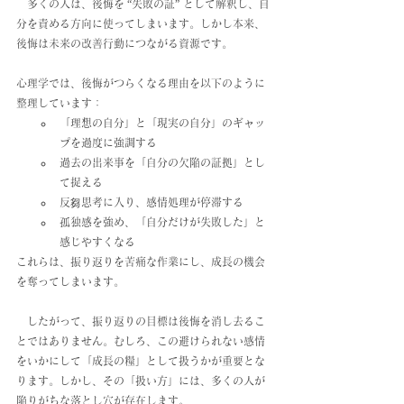
　多くの人は、後悔を “失敗の証” として解釈し、自
分を責める方向に使ってしまいます。しかし本来、
後悔は未来の改善行動につながる資源です。
心理学では、後悔がつらくなる理由を以下のように
整理しています：
「理想の自分」と「現実の自分」のギャッ
プを過度に強調する
過去の出来事を「自分の欠陥の証拠」とし
て捉える
反芻思考に入り、感情処理が停滞する
孤独感を強め、「自分だけが失敗した」と
感じやすくなる
これらは、振り返りを苦痛な作業にし、成長の機会
を奪ってしまいます。
　したがって、振り返りの目標は後悔を消し去るこ
とではありません。むしろ、この避けられない感情
をいかにして「成長の糧」として扱うかが重要とな
ります。しかし、その「扱い方」には、多くの人が
陥りがちな落とし穴が存在します。