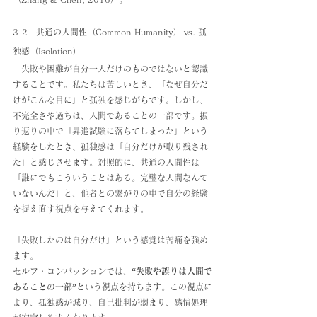
3-2　共通の人間性（Common Humanity） vs. 孤
独感（Isolation）
　失敗や困難が自分一人だけのものではないと認識
することです。私たちは苦しいとき、「なぜ自分だ
けがこんな目に」と孤独を感じがちです。しかし、
不完全さや過ちは、人間であることの一部です。振
り返りの中で「昇進試験に落ちてしまった」という
経験をしたとき、孤独感は「自分だけが取り残され
た」と感じさせます。対照的に、共通の人間性は
「誰にでもこういうことはある。完璧な人間なんて
いないんだ」と、他者との繋がりの中で自分の経験
を捉え直す視点を与えてくれます。
「失敗したのは自分だけ」という感覚は苦痛を強め
ます。
セルフ・コンパッションでは、
“失敗や誤りは人間で
あることの一部”
という視点を持ちます。この視点に
より、孤独感が減り、自己批判が弱まり、感情処理