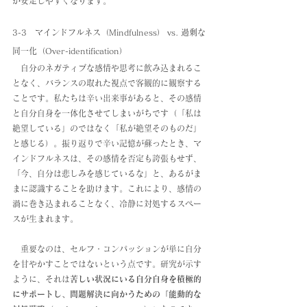
が安定しやすくなります。
3-3　マインドフルネス（Mindfulness） vs. 過剰な
同一化（Over-identification） 
　自分のネガティブな感情や思考に飲み込まれるこ
となく、バランスの取れた視点で客観的に観察する
ことです。私たちは辛い出来事があると、その感情
と自分自身を一体化させてしまいがちです（「私は
絶望している」のではなく「私が絶望そのものだ」
と感じる）。振り返りで辛い記憶が蘇ったとき、マ
インドフルネスは、その感情を否定も誇張もせず、
「今、自分は悲しみを感じているな」と、あるがま
まに認識することを助けます。これにより、感情の
渦に巻き込まれることなく、冷静に対処するスペー
スが生まれます。
　重要なのは、セルフ・コンパッションが単に自分
を甘やかすことではないという点です。研究が示す
ように、それは
苦しい状況にいる自分自身を積極的
にサポートし、問題解決に向かうための「能動的な