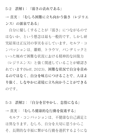
5-2　誤解1：「弱さの表れである」
→ 真実：「むしろ困難に立ち向かう強さ（レジリエ
ンス）の源泉である」
　自分に優しくすることが「弱さ」につながるので
はないか、という懸念は最も一般的です。しかし研
究結果は正反対の事実を示しています。セルフ・コ
ンパッションは、離婚、トラウマ、パンデミックと
いった極めて困難な状況における精神的な回復力
（レジリエンス）と強く関連していることが確認さ
れています(Neff, 2023)。
困難な状況で自分を責め
るのではなく、自分を味方につけることで、人はよ
り強く、しなやかに逆境に立ち向かうことができる
のです。
5-3　誤解2：「自分を甘やかし、怠惰になる」
→ 真実：「むしろ健康的な行動を促進する」
　セルフ・コンパッションは、不健康な自己満足と
は異なります。むしろ、自分を大切に思うからこ
そ、長期的な幸福に繋がる行動を選択するようにな