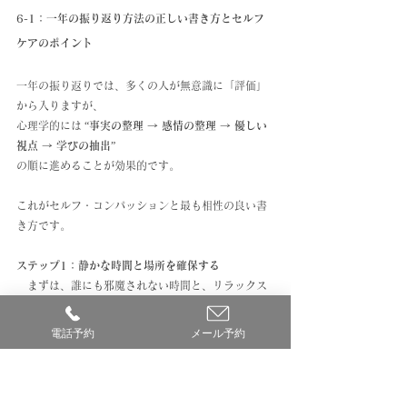
6-1：一年の振り返り方法の正しい書き方とセルフ
ケアのポイント
一年の振り返りでは、多くの人が無意識に「評価」
から入りますが、
心理学的には “
事実の整理 → 感情の整理 → 優しい
視点 → 学びの抽出
”
の順に進めることが効果的です。
これがセルフ・コンパッションと最も相性の良い書
き方です。
ステップ1：静かな時間と場所を確保する
　まずは、誰にも邪魔されない時間と、リラックス
できる空間を確保しましょう。温かい飲み物を用意
したり、好きな音楽をかけたりするのも良いでしょ
電話予約
メール予約
う。振り返りのためには、物理的な環境だけでな
く、心理的な「安全なスペース」を作ることが重要
です。