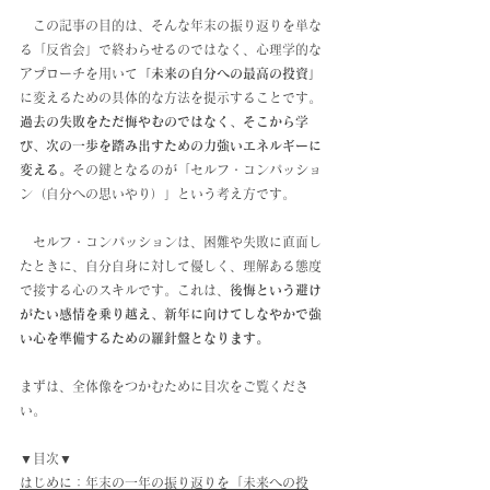
　この記事の目的は、そんな年末の振り返りを単な
る「反省会」で終わらせるのではなく、心理学的な
アプローチを用いて
「未来の自分への最高の投資」
に変えるための具体的な方法を提示することです。
過去の失敗をただ悔やむのではなく、そこから学
び、次の一歩を踏み出すための力強いエネルギーに
変える。
その鍵となるのが「セルフ・コンパッショ
ン（自分への思いやり）」という考え方です。
　セルフ・コンパッションは、困難や失敗に直面し
たときに、自分自身に対して優しく、理解ある態度
で接する心のスキルです。これは、
後悔という避け
がたい感情を乗り越え、新年に向けてしなやかで強
い心を準備するための羅針盤となります。
まずは、全体像をつかむために目次をご覧くださ
い。
▼目次▼
はじめに：年末の一年の振り返りを「未来への投