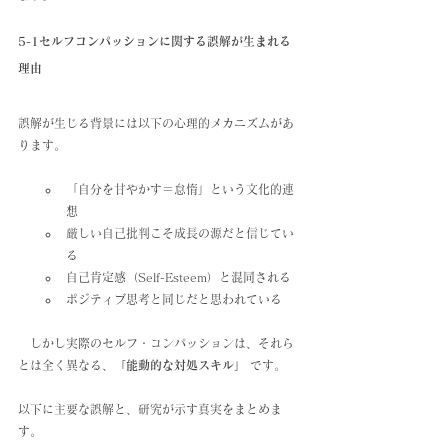
5-1セルフコンパッションに関する誤解が生まれる
理由
誤解が生じる背景には以下の心理的メカニズムがあ
ります。
「自分を甘やかす＝怠惰」という文化的連
想
厳しい自己批判こそ成長の源だと信じてい
る
自己肯定感（Self-Esteem）と混同される
ポジティブ思考と同じだと思われている
　しかし実際のセルフ・コンパッションは、それら
とは全く異なる、
「能動的な対処スキル」 
です。
以下に主要な誤解と、研究が示す真実をまとめま
す。