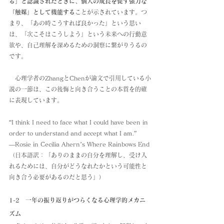
る」と認識されたときに、個人の成長を促す強力な
「触媒」として機能する
ことが示されています。つ
まり、「あの時こうすれば良かった」という思い
は、「次こそはこうしよう」という未来への行動意
欲や、自己理解を深めるための洞察に繋がりうるの
です。
　心理学者のZhangとChenが論文で引用している小
説の一節は、この後悔と向き合うことの本質を的確
に表現しています。
“I think I need to face what I could have been in 
order to understand and accept what I am.”
—Rosie in Cecilia Ahern’s Where Rainbows End
（日本語訳：「ありのままの自分を理解し、受け入
れるためには、自分がどうなれたかという可能性と
向き合う必要があるのだと思う」）
1-2　一年の振り返りがつらくなる心理学的メカニ
ズム