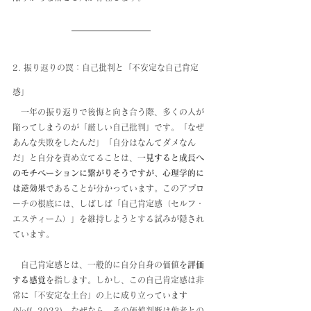
2. 振り返りの罠：自己批判と「不安定な自己肯定
感」
　一年の振り返りで後悔と向き合う際、多くの人が
陥ってしまうのが「厳しい自己批判」です。「なぜ
あんな失敗をしたんだ」「自分はなんてダメなん
だ」と自分を責め立てることは、
一見すると成長へ
のモチベーションに繋がりそうですが、心理学的に
は逆効果
であることが分かっています。このアプロ
ーチの根底には、しばしば「自己肯定感（セルフ・
エスティーム）」を維持しようとする試みが隠され
ています。
　自己肯定感とは、一般的に自分自身の価値を
評価
する感覚
を指します。しかし、この自己肯定感は非
常に「不安定な土台」の上に成り立っています
(Neff, 2023)。なぜなら、その価値判断は他者との