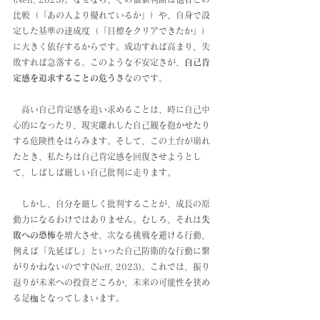
比較（「あの人より優れているか」）や、自身で設
定した基準の達成度（「目標をクリアできたか」）
に大きく依存するからです。成功すれば高まり、失
敗すれば急落する。このような不安定さが、
自己肯
定感を追求することの危うさ
なのです。
　高い自己肯定感を追い求めることは、時に自己中
心的になったり、現実離れした自己観を抱かせたり
する危険性をはらみます。そして、この土台が崩れ
たとき、私たちは自己肯定感を回復させようとし
て、しばしば厳しい自己批判に走ります。
　しかし、自分を厳しく批判することが、成長の原
動力になるわけではありません。むしろ、それは
失
敗への恐怖
を増大させ、次なる挑戦を避ける行動、
例えば「先延ばし」といった自己防衛的な行動に繋
がりかねないのです(Neff, 2023)。これでは、振り
返りが未来への投資どころか、未来の可能性を狭め
る足枷となってしまいます。